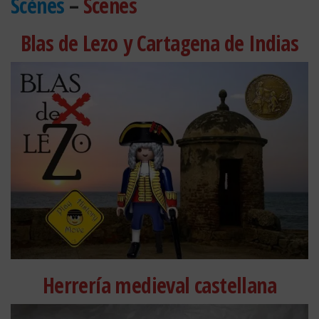
Scènes
–
Scenes
Blas de Lezo y Cartagena de Indias
Herrería medieval castellana