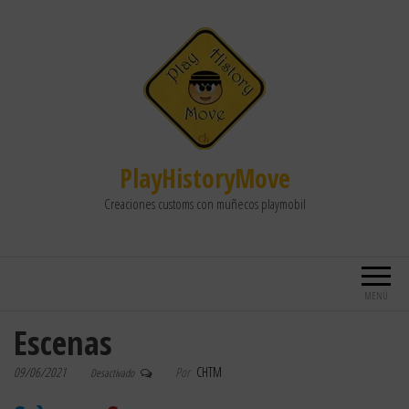
PlayHistoryMove
Creaciones customs con muñecos playmobil
MENÚ
Escenas
09/06/2021
Por
CHTM
Desactivado