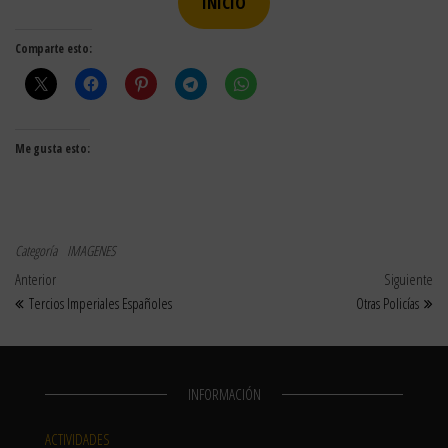
INICIO
Comparte esto:
Me gusta esto:
Categoría
IMAGENES
Navegación de entradas
Entrada anterior
Sig
Anterior
Siguiente
Tercios Imperiales Españoles
Otras Policías
INFORMACIÓN
ACTIVIDADES